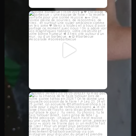
Soirée Barbecue | 15.06.2026 🔥🧡
Escalade
...
45
1
SOIRÉE TATTOO | 23/24/25 JUILLET
Tu n’as
...
41
0