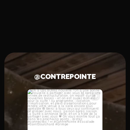
@CONTREPOINTE
On a UNE BONNE nouvelle !
On a une bonne
...
233
17