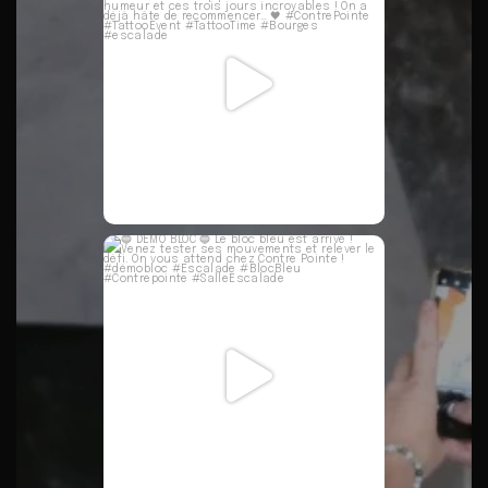
41
1
🔵 DÉMO BLOC 🔵
Le bloc bleu est arrivé !
...
47
0