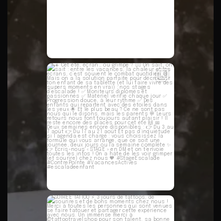
☀️ Cet été, écran… ou grimpe ? 🧗‍♀️
On
...
28
0
SOIRÉE TATTOO ⚡️
3 jours de tattoos, de
...