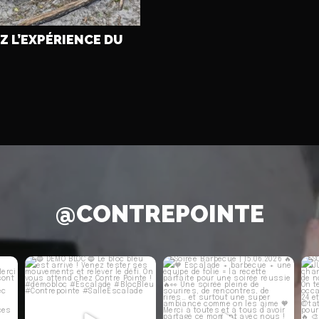
Z L’EXPÉRIENCE DU
@CONTREPOINTE
🔵 DÉMO BLOC 🔵
Soirée Barbecue | 15.06.2026
S
🔥🧡
...
Le bloc bleu est arrivé !
...
Escalade
...
47
0
45
1