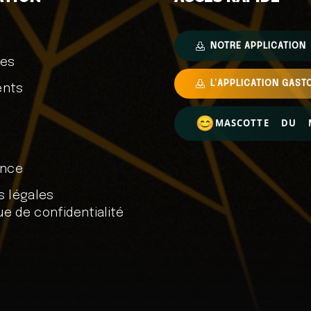
NOTRE APPLICATION
res
L’APPLICATION GAST
ents
MASCOTTE DU 
ance
s légales
que de confidentialité