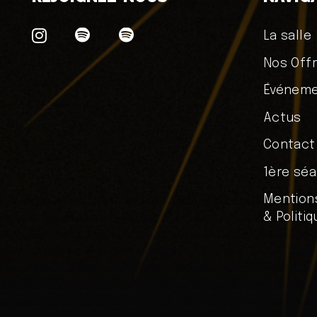
La salle
Nos Off
Événem
Actus
Contact
1ère sé
Mention
& Politi