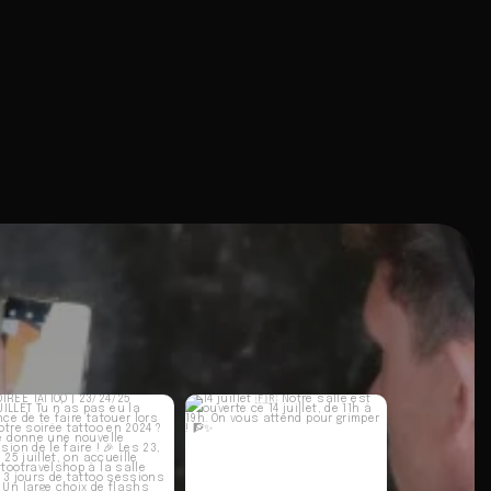
OIRÉE TATTOO | 23/24/25
14 juillet 🇫🇷
JUILLET
Notre salle est ouverte ce
14
...
Tu n’as
...
15
0
41
0