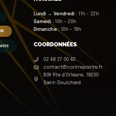
Lundi → Vendredi
: 11h – 22h
Samedi
: 10h – 20h
Dimanche
: 10h – 19h
ON
COORDONNÉES
MOIS
02 48 27 00 42
contact@contrepointe.fr
839 Rte d’Orléans, 18230
Saint-Doulchard