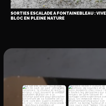
SORTIES ESCALADE A FONTAINEBLEAU : VIVE
BLOC EN PLEINE NATURE
☀️ Cet été, écran… ou grimpe
SOIRÉE TATTOO ⚡️
? 🧗‍♀️
3 jours de tattoos, de
On
...
39
1
28
0